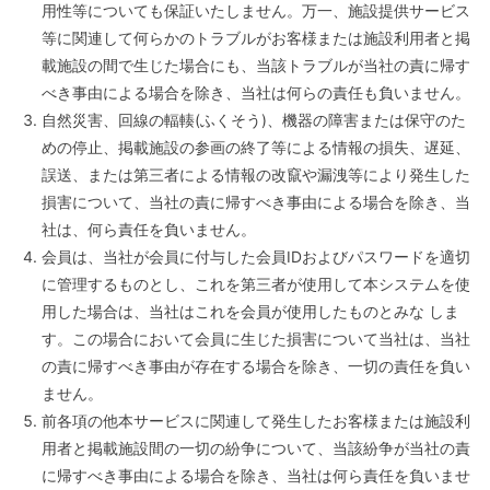
用性等についても保証いたしません。万一、施設提供サービス
等に関連して何らかのトラブルがお客様または施設利用者と掲
載施設の間で生じた場合にも、当該トラブルが当社の責に帰す
べき事由による場合を除き、当社は何らの責任も負いません。
自然災害、回線の輻輳(ふくそう)、機器の障害または保守のた
めの停止、掲載施設の参画の終了等による情報の損失、遅延、
誤送、または第三者による情報の改竄や漏洩等により発生した
損害について、当社の責に帰すべき事由による場合を除き、当
社は、何ら責任を負いません。
会員は、当社が会員に付与した会員IDおよびパスワードを適切
に管理するものとし、これを第三者が使用して本システムを使
用した場合は、当社はこれを会員が使用したものとみな しま
す。この場合において会員に生じた損害について当社は、当社
の責に帰すべき事由が存在する場合を除き、一切の責任を負い
ません。
前各項の他本サービスに関連して発生したお客様または施設利
用者と掲載施設間の一切の紛争について、当該紛争が当社の責
に帰すべき事由による場合を除き、当社は何ら責任を負いませ