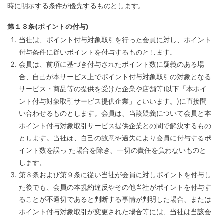
時に明示する条件が優先するものとします。
第１３条(ポイントの付与)
当社は、ポイント付与対象取引を行った会員に対し、ポイント
付与条件に従いポイントを付与するものとします。
会員は、前項に基づき付与されたポイント数に疑義のある場
合、自己が本サービス上でポイント付与対象取引の対象となる
サービス・商品等の提供を受けた企業や店舗等(以下「本ポイ
ント付与対象取引サービス提供企業」といいます。)に直接問
い合わせるものとします。会員は、当該疑義について会員と本
ポイント付与対象取引サービス提供企業との間で解決するもの
とします。当社は、自己の故意や過失により会員に付与するポ
イント数を誤っ た場合を除き、一切の責任を負わないものと
します。
第８条および第９条に従い当社が会員に対しポイントを付与し
た後でも、会員の本規約違反やその他当社がポイントを付与す
ることが不適切であると判断する事情が判明した場合、または
ポイント付与対象取引が変更された場合等には、当社は当該会