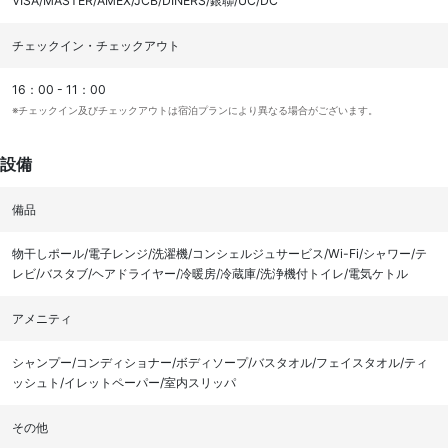
VISA/MASTER/AMEX/JCB/DINERS/銀聯/UC/DC
チェックイン・チェックアウト
16：00 - 11：00
※チェックイン及びチェックアウトは宿泊プランにより異なる場合がございます。
設備
備品
物干しポール/電子レンジ/洗濯機/コンシェルジュサービス/Wi-Fi/シャワー/テ
レビ/バスタブ/ヘアドライヤー/冷暖房/冷蔵庫/洗浄機付トイレ/電気ケトル
アメニティ
シャンプー/コンディショナー/ボディソープ/バスタオル/フェイスタオル/ティ
ッシュト/イレットペーパー/室内スリッパ
その他